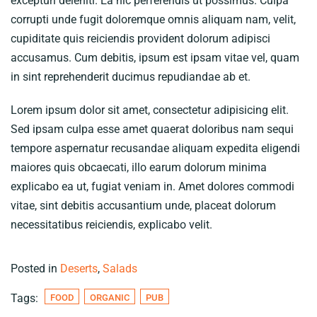
excepturi deleniti. Ea hic perferendis ut possimus. Culpa
corrupti unde fugit doloremque omnis aliquam nam, velit,
cupiditate quis reiciendis provident dolorum adipisci
accusamus. Cum debitis, ipsum est ipsam vitae vel, quam
in sint reprehenderit ducimus repudiandae ab et.
Lorem ipsum dolor sit amet, consectetur adipisicing elit.
Sed ipsam culpa esse amet quaerat doloribus nam sequi
tempore aspernatur recusandae aliquam expedita eligendi
maiores quis obcaecati, illo earum dolorum minima
explicabo ea ut, fugiat veniam in. Amet dolores commodi
vitae, sint debitis accusantium unde, placeat dolorum
necessitatibus reiciendis, explicabo velit.
Posted in
Deserts
,
Salads
Tags:
FOOD
ORGANIC
PUB